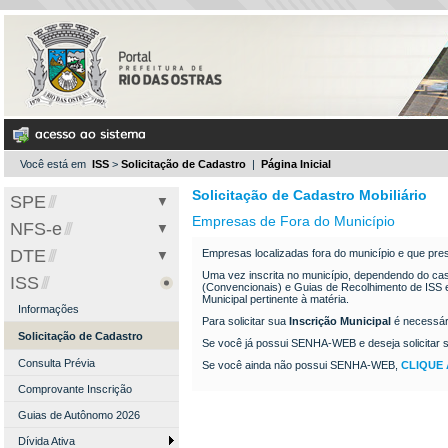
Você está em
ISS
>
Solicitação de Cadastro
|
Página Inicial
Solicitação de Cadastro Mobiliário
SPE
Empresas de Fora do Município
NFS-e
Bem Vindo
DTE
Empresas localizadas fora do município e que pres
Acesso ao Sistema
Informações
Uma vez inscrita no município, dependendo do cas
ISS
Solicitar SENHA-WEB
Consulte seus Créditos
Informações
(Convencionais) e Guias de Recolhimento de ISS e
Municipal pertinente à matéria.
Certidão Fiscal
Verifique a Autenticidade
Informações
Para solicitar sua
Inscrição Municipal
é necessár
Verificar Autenticidade
Consulta de RPS
Solicitação de Cadastro
Se você já possui SENHA-WEB e deseja solicitar s
Legislação Tributária
Consulta Prévia
Se você ainda não possui SENHA-WEB,
CLIQUE 
Requerimentos
Comprovante Inscrição
Perguntas e Respostas
Guias de Autônomo 2026
Manuais de Ajuda
Dívida Ativa