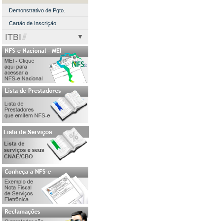
Fale Conosco
REGIN
Demonstrativo de Pgto.
Cartão de Inscrição
ITBI
Informações
ITBI Eletrônico
Simular Valor
Demonstrativo de Pgto.