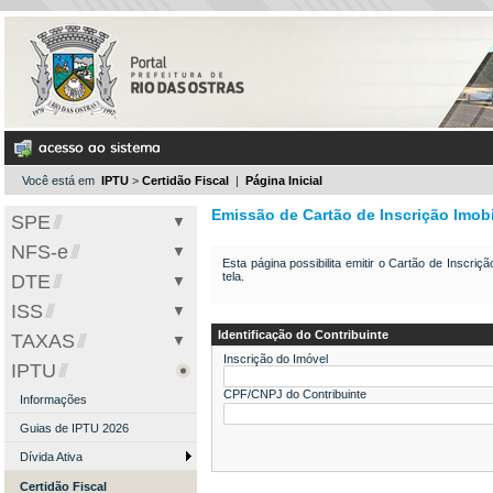
Você está em
IPTU
>
Certidão Fiscal
|
Página Inicial
Emissão de Cartão de Inscrição Imobi
SPE
NFS-e
Bem Vindo
Esta página possibilita emitir o Cartão de Inscriç
tela.
DTE
Acesso ao Sistema
Informações
ISS
Solicitar SENHA-WEB
Consulte seus Créditos
Informações
Identificação do Contribuinte
TAXAS
Certidão Fiscal
Verifique a Autenticidade
Informações
Inscrição do Imóvel
Verificar Autenticidade
IPTU
Consulta de RPS
Solicitação de Cadastro
Informações
Legislação Tributária
CPF/CNPJ do Contribuinte
Consulta Prévia
Emissão de Taxa
Informações
Requerimentos
Comprovante Inscrição
Taxa de Fiscalização
Guias de IPTU 2026
Perguntas e Respostas
Guias de Autônomo 2026
Emissão de 2ª Via
Dívida Ativa
Manuais de Ajuda
Dívida Ativa
Dívida Ativa
Certidão Fiscal