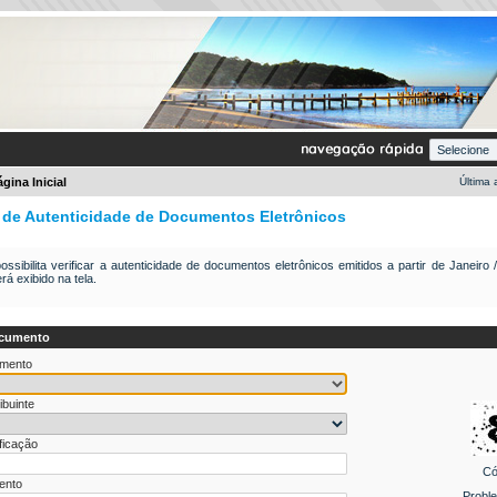
gina Inicial
Última
o de Autenticidade de Documentos Eletrônicos
ossibilita verificar a autenticidade de documentos eletrônicos emitidos a partir de
Janeiro 
á exibido na tela.
cumento
umento
ibuinte
ificação
Có
ento
Probl