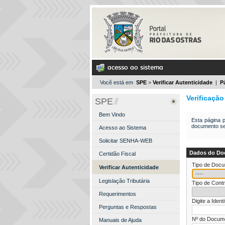
Você está em
SPE
>
Verificar Autenticidade
|
Pá
Verificaçã
SPE
Bem Vindo
Esta página p
documento ser
Acesso ao Sistema
Solicitar SENHA-WEB
Dados do Do
Certidão Fiscal
Tipo de Doc
Verificar Autenticidade
Legislação Tributária
Tipo de Contr
Requerimentos
Digite a Ident
Perguntas e Respostas
Nº do Docum
Manuais de Ajuda